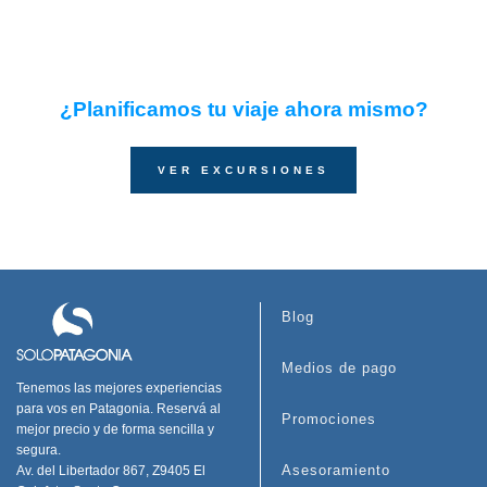
¿Planificamos tu viaje ahora mismo?
VER EXCURSIONES
Blog
Medios de pago
Tenemos las mejores experiencias
para vos en Patagonia. Reservá al
Promociones
mejor precio y de forma sencilla y
segura.
Asesoramiento
Av. del Libertador 867, Z9405 El